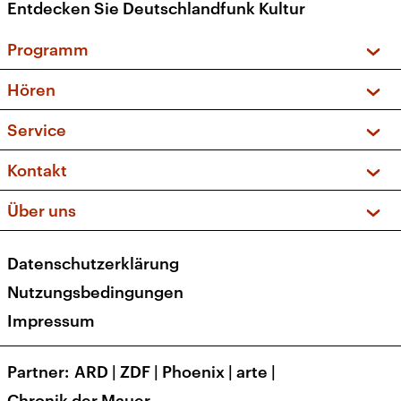
Entdecken Sie Deutschlandfunk Kultur
Programm
Vorschau und Rückschau
Hören
Sendungen und Podcasts
Livestream
Service
Musikliste
Frequenzen (UKW + DAB+)
FAQ
Kontakt
Kakadu – Das Kinderprogramm
Apps
Archiv
Hörerservice
Über uns
Newsletter
Social Media
Deutschlandradio
RSS
Datenschutzerklärung
Presse
Veranstaltungen
Nutzungsbedingungen
Karriere
Impressum
Transparenz
Korrekturen und Richtigstellungen
Partner
ARD
|
ZDF
|
Phoenix
|
arte
|
Barrierefreiheit
Chronik der Mauer