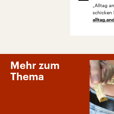
„Alltag a
schicken 
alltag.a
Mehr zum
Thema