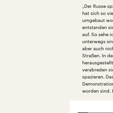
„Der Russe spa
hat sich so vi
umgebaut word
entstanden si
auf. So sehe 
unterwegs sin
aber auch nich
Straßen. In d
herausgestell
verabreden si
spazieren. Da
Demonstration
worden sind. 