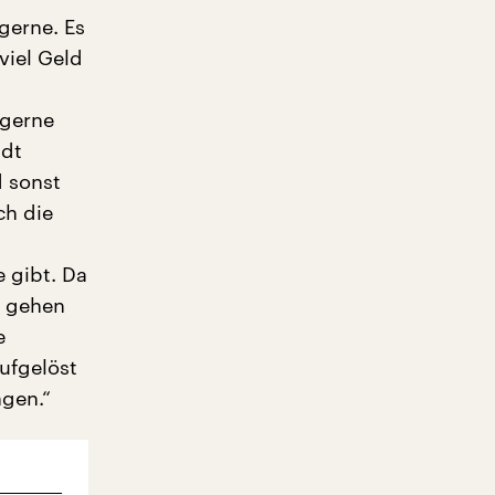
 gerne. Es
viel Geld
 gerne
adt
d sonst
ch die
e gibt. Da
r gehen
e
ufgelöst
ngen.“