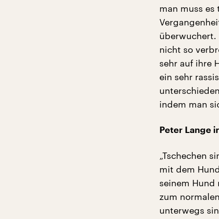
man muss es t
Vergangenheit
überwuchert. 
nicht so verb
sehr auf ihre 
ein sehr rassi
unterschieden
indem man sic
Peter Lange i
„Tschechen si
mit dem Hund.
seinem Hund r
zum normalen 
unterwegs sin