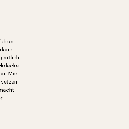
fahren
 dann
gentlich
ckdecke
ann. Man
 setzen
fmacht
er