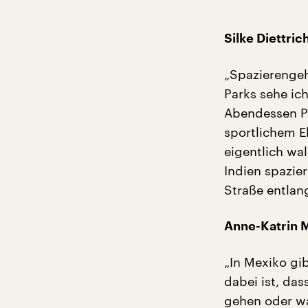
Silke Diettric
„Spazierengeh
Parks sehe ic
Abendessen Pä
sportlichem E
eigentlich wa
Indien spazier
Straße entlang
Anne-Katrin 
„In Mexiko gi
dabei ist, das
gehen oder wa