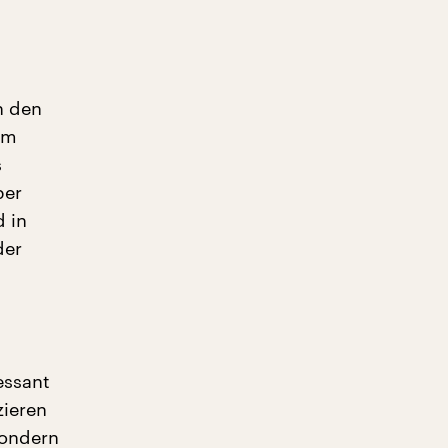
n den
em
s
ber
d in
der
essant
zieren
sondern