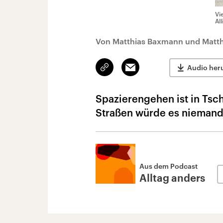
Vi
Al
Von Matthias Baxmann und Matth
Link
Email
Audio her
kopieren/teilen
Spazierengehen ist in Tsc
Straßen würde es niemand 
Aus dem Podcast
Alltag anders