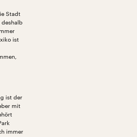
ie Stadt
h deshalb
 immer
xiko ist
ommen,
g ist der
eber mit
ehört
Park
uch immer