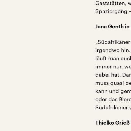
Gaststätten, 
Spaziergang –
Jana Genth in
„Südafrikaner
irgendwo hin.
läuft man auc
immer nur, we
dabei hat. Da
muss quasi de
kann und gemü
oder das Bier
Südafrikaner w
Thielko Grieß