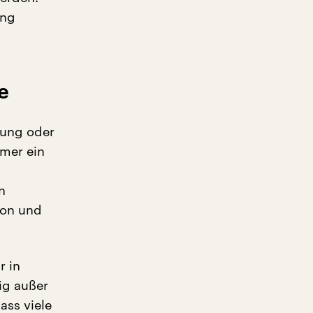
ung
e
ndung oder
mmer ein
n
ion und
r in
ig außer
ass viele