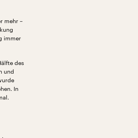
er mehr –
ckung
ng immer
Hälfte des
en und
 wurde
hen. In
mal.