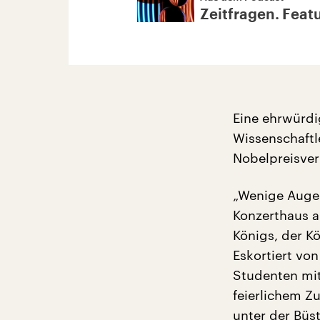
Zeitfragen. Feat
Eine ehrwürdi
Wissenschaftle
Nobelpreisver
„Wenige Augen
Konzerthaus a
Königs, der Kö
Eskortiert vo
Studenten mi
feierlichem Z
unter der Büs