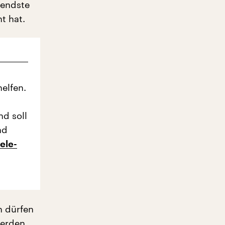
tendste
t hat.
helfen.
nd soll
nd
ele-
n dürfen
werden.