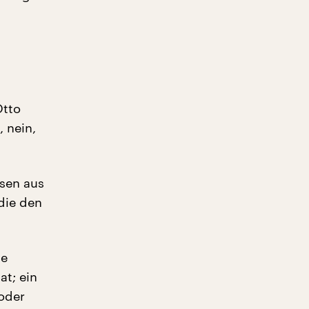
Otto
, nein,
nsen aus
die den
te
t; ein
oder