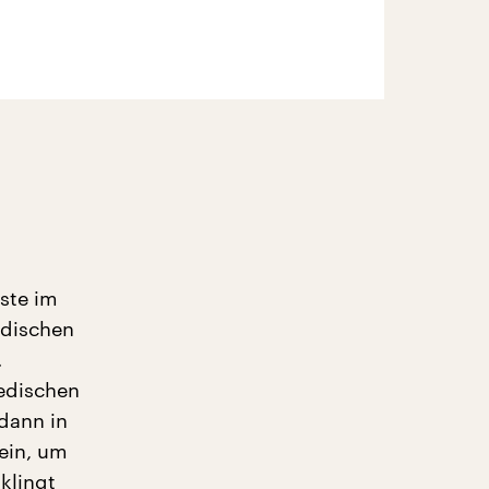
ste im
edischen
.
wedischen
dann in
ein, um
klingt