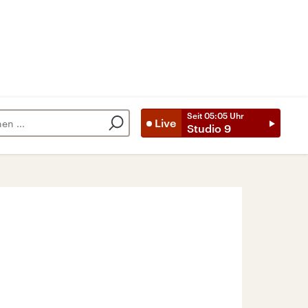
Seit
05:05
Uhr
Live
Studio 9