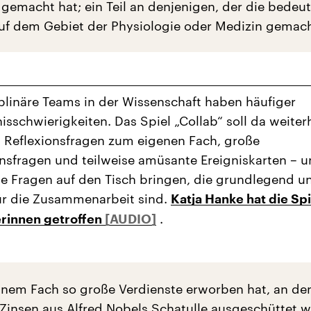
gemacht hat; ein Teil an denjenigen, der die bedeu
f dem Gebiet der Physiologie oder Medizin gemach
iplinäre Teams in der Wissenschaft haben häufiger
isschwierigkeiten. Das Spiel „Collab“ soll da weiter
t Reflexionsfragen zum eigenen Fach, große
nsfragen und teilweise amüsante Ereigniskarten – u
e Fragen auf den Tisch bringen, die grundlegend u
ür die Zusammenarbeit sind.
Katja Hanke hat die Spi
.
erinnen getroffen
einem Fach so große Verdienste erworben hat, an de
 Zinsen aus Alfred Nobels Schatulle ausgeschüttet 