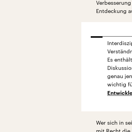
Verbesserung 
Entdeckung au
Interdisz
Verständn
Es enthäl
Diskussio
genau jen
wichtig f
Entwickl
Wer sich in s
mit Recht die