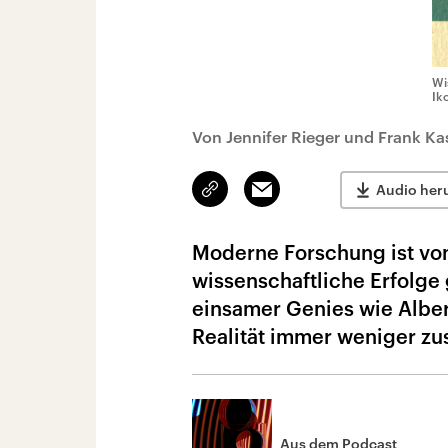
Wi
Ik
Von Jennifer Rieger und Frank Ka
Link
Email
Audio her
kopieren/teilen
Moderne Forschung ist von
wissenschaftliche Erfolge 
einsamer Genies wie Albert
Realität immer weniger z
Aus dem Podcast