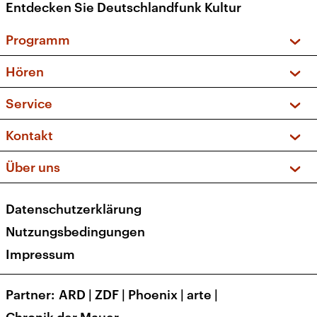
Entdecken Sie Deutschlandfunk Kultur
Programm
Vorschau und Rückschau
Hören
Sendungen und Podcasts
Livestream
Service
Musikliste
Frequenzen (UKW + DAB+)
FAQ
Kontakt
Kakadu – Das Kinderprogramm
Apps
Archiv
Hörerservice
Über uns
Newsletter
Social Media
Deutschlandradio
RSS
Datenschutzerklärung
Presse
Veranstaltungen
Nutzungsbedingungen
Karriere
Impressum
Transparenz
Korrekturen und Richtigstellungen
Partner
ARD
|
ZDF
|
Phoenix
|
arte
|
Barrierefreiheit