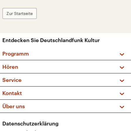
Zur Startseite
Entdecken Sie Deutschlandfunk Kultur
Programm
Vorschau und Rückschau
Hören
Sendungen und Podcasts
Livestream
Service
Musikliste
Frequenzen (UKW + DAB+)
FAQ
Kontakt
Kakadu – Das Kinderprogramm
Apps
Archiv
Hörerservice
Über uns
Newsletter
Social Media
Deutschlandradio
RSS
Datenschutzerklärung
Presse
Veranstaltungen