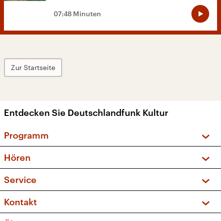
07:48 Minuten
Zur Startseite
Entdecken Sie Deutschlandfunk Kultur
Programm
Vorschau und Rückschau
Hören
Sendungen und Podcasts
Livestream
Service
Musikliste
Frequenzen (UKW + DAB+)
FAQ
Kontakt
Kakadu – Das Kinderprogramm
Apps
Archiv
Hörerservice