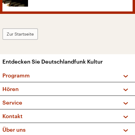
Zur Startseite
Entdecken Sie Deutschlandfunk Kultur
Programm
Vorschau und Rückschau
Hören
Sendungen und Podcasts
Livestream
Service
Musikliste
Frequenzen (UKW + DAB+)
FAQ
Kontakt
Kakadu – Das Kinderprogramm
Apps
Archiv
Hörerservice
Über uns
Newsletter