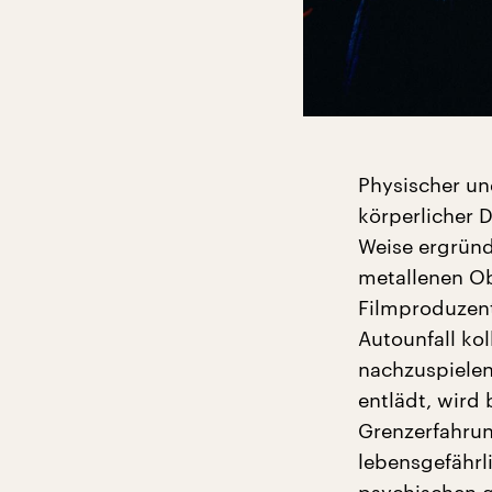
Physischer un
körperlicher 
Weise ergründ
metallenen Ob
Filmproduzente
Autounfall kol
nachzuspielen.
entlädt, wird
Grenzerfahrung
lebensgefährli
psychischen ga