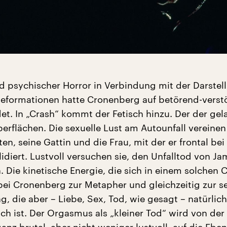
d psychischer Horror in Verbindung mit der Darstel
Deformationen hatte Cronenberg auf betörend-verst
et. In „Crash“ kommt der Fetisch hinzu. Der der gel
erflächen. Die sexuelle Lust am Autounfall vereinen
n, seine Gattin und die Frau, mit der er frontal be
lidiert. Lustvoll versuchen sie, den Unfalltod von J
 Die kinetische Energie, die sich in einem solchen 
 bei Cronenberg zur Metapher und gleichzeitig zur s
, die aber – Liebe, Sex, Tod, wie gesagt – natürlich
ch ist. Der Orgasmus als „kleiner Tod“ wird von der
nz brutal, aber nicht weniger lustvoll, auf die Ebe