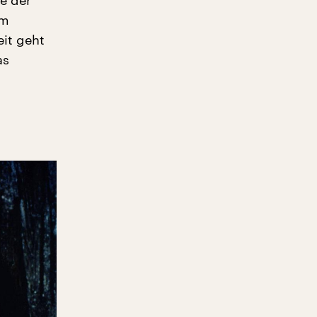
um
eit geht
as