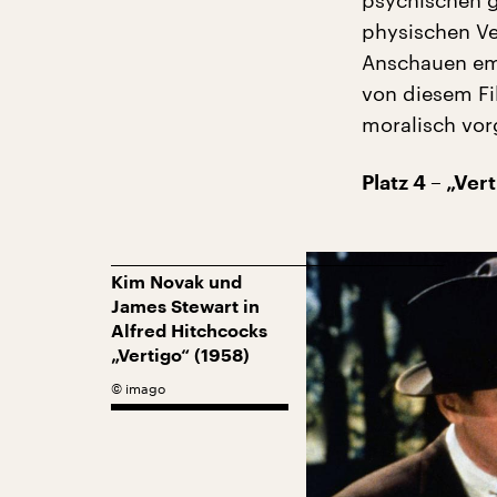
physischen V
Anschauen emp
von diesem Fi
moralisch vorg
Platz 4 – „Ver
Kim Novak und
James Stewart in
Alfred Hitchcocks
„Vertigo“ (1958)
©
imago