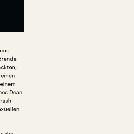
lung
örende
ackten,
 einen
i einem
ames Dean
Crash
exuellen
ne der