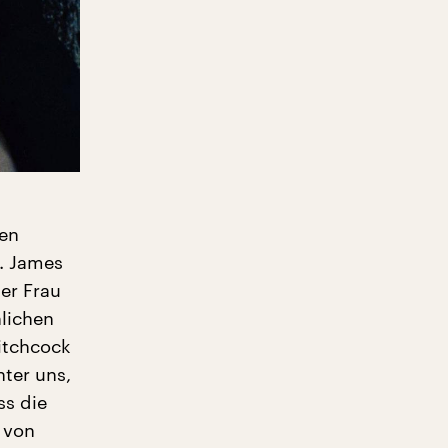
gen
. James
er Frau
lichen
itchcock
ter uns,
ss die
 von