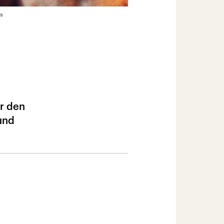
s
r den
und