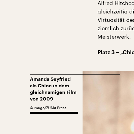
Alfred Hitchco
gleichzeitig d
Virtuosität d
ziemlich zurü
Meisterwerk.
Platz 3 – „Ch
Amanda Seyfried
als Chloe in dem
gleichnamigen Film
von 2009
©
imago/ZUMA Press