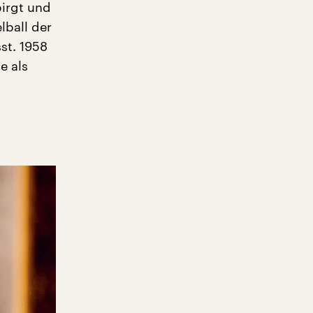
birgt und
lball der
st. 1958
e als