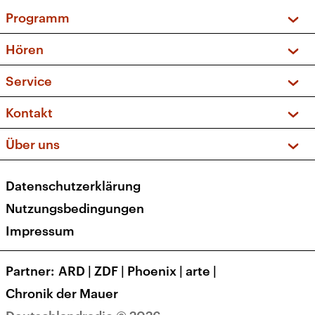
Programm
Vorschau und Rückschau
Hören
Sendungen und Podcasts
Livestream
Service
Musikliste
Frequenzen (UKW + DAB+)
FAQ
Kontakt
Kakadu – Das Kinderprogramm
Apps
Archiv
Hörerservice
Über uns
Newsletter
Social Media
Deutschlandradio
RSS
Datenschutzerklärung
Presse
Veranstaltungen
Nutzungsbedingungen
Karriere
Impressum
Transparenz
Korrekturen und Richtigstellungen
Partner
ARD
|
ZDF
|
Phoenix
|
arte
|
Barrierefreiheit
Chronik der Mauer