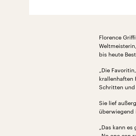
Florence Griff
Weltmeisterin
bis heute Bes
„Die Favoriti
krallenhaften
Schritten und 
Sie lief außer
überwiegend i
„Das kann es 
„No one can ru