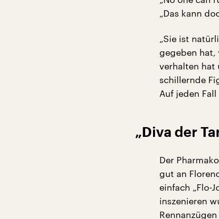
„Das kann doc
„Sie ist natür
gegeben hat, w
verhalten hat 
schillernde Fi
Auf jeden Fall
„Diva der T
Der Pharmakol
gut an Florenc
einfach „Flo-J
inszenieren w
Rennanzügen u