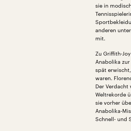
sie in modisc
Tennisspieleri
Sportbekleidu
anderen unter
mit.
Zu Griffith-J
Anabolika zur
spät erwischt
waren. Florenc
Der Verdacht 
Weltrekorde ü
sie vorher üb
Anabolika-Mi
Schnell- und 