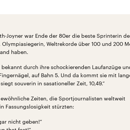
ith-Joyner war Ende der 80er die beste Sprinterin de
, Olympiasiegerin, Weltrekorde über 100 und 200 Me
tand haben.
n, bekannt durch ihre schockierenden Laufanzüge un
 Fingernägel, auf Bahn 5. Und da kommt sie mit lan
siegt souverin in sasationeller Zeit, 10,49.“
gewöhnliche Zeiten, die Sportjournalisten weltweit
n Fassungslosigkeit stürzten:
gar nicht geben!“
n that fast!“