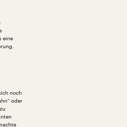
h
s
s eine
erung.
sich noch
Bahn“ oder
 zu
anten
 machte