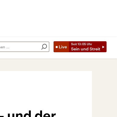
Seit
13:05
Uhr
Live
Sein und Streit
– und der