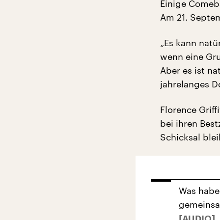
Einige Comeba
Am 21. Septem
„Es kann natü
wenn eine Gru
Aber es ist n
jahrelanges D
Florence Griff
bei ihren Best
Schicksal ble
Was haben
gemeinsa