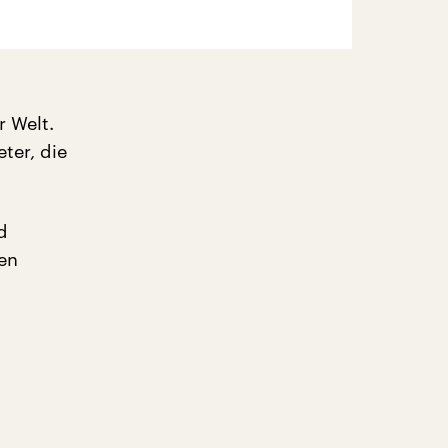
r Welt.
ter, die
d
gen