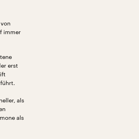
 von
ef immer
otene
er erst
ft
führt.
ller, als
en
mone als