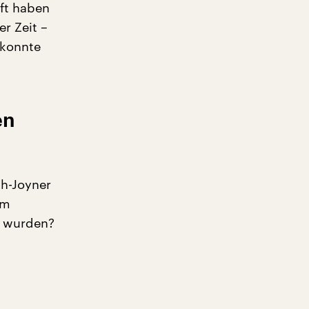
ft haben
r Zeit –
 konnte
en
th-Joyner
im
t wurden?