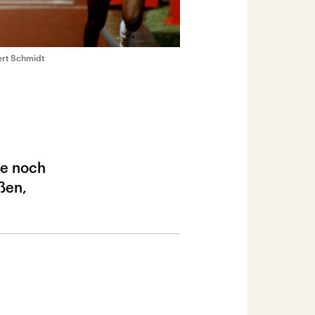
ert Schmidt
te noch
ßen,