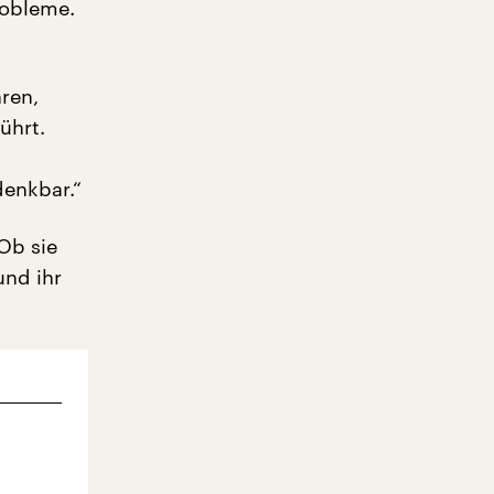
robleme.
ren,
ührt.
denkbar.“
 Ob sie
und ihr