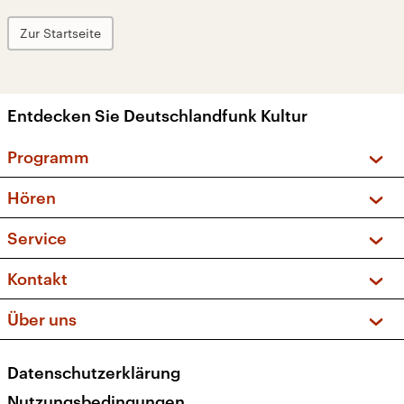
Zur Startseite
Entdecken Sie Deutschlandfunk Kultur
Programm
Vorschau und Rückschau
Hören
Sendungen und Podcasts
Livestream
Service
Musikliste
Frequenzen (UKW + DAB+)
FAQ
Kontakt
Kakadu – Das Kinderprogramm
Apps
Archiv
Hörerservice
Über uns
Newsletter
Social Media
Deutschlandradio
RSS
Datenschutzerklärung
Presse
Veranstaltungen
Nutzungsbedingungen