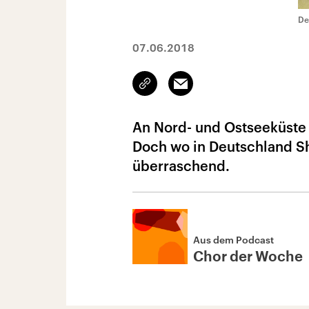
De
07.06.2018
Link
Email
kopieren/teilen
An Nord- und Ostseeküste g
Doch wo in Deutschland Sh
überraschend.
Aus dem Podcast
Chor der Woche