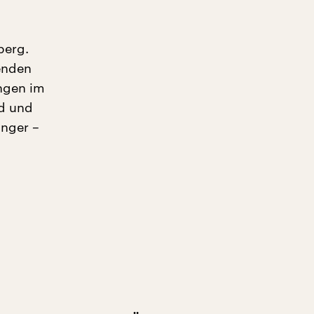
berg.
enden
ngen im
nd und
inger –
.