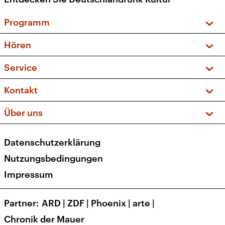
Programm
Vorschau und Rückschau
Hören
Sendungen und Podcasts
Livestream
Service
Musikliste
Frequenzen (UKW + DAB+)
FAQ
Kontakt
Kakadu – Das Kinderprogramm
Apps
Archiv
Hörerservice
Über uns
Newsletter
Social Media
Deutschlandradio
RSS
Datenschutzerklärung
Presse
Veranstaltungen
Nutzungsbedingungen
Karriere
Impressum
Transparenz
Korrekturen und Richtigstellungen
Partner
ARD
|
ZDF
|
Phoenix
|
arte
|
Barrierefreiheit
Chronik der Mauer