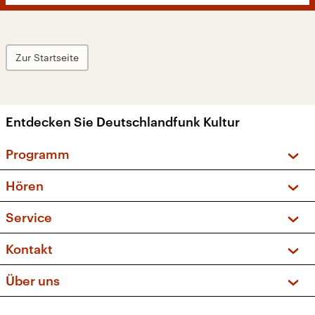
Zur Startseite
Entdecken Sie Deutschlandfunk Kultur
Programm
Vorschau und Rückschau
Hören
Sendungen und Podcasts
Livestream
Service
Musikliste
Frequenzen (UKW + DAB+)
FAQ
Kontakt
Kakadu – Das Kinderprogramm
Apps
Archiv
Hörerservice
Über uns
Newsletter
Social Media
Deutschlandradio
RSS