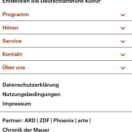
Entdecken Sie Deutschlandfunk Kultur
Programm
Vorschau und Rückschau
Hören
Sendungen und Podcasts
Livestream
Service
Musikliste
Frequenzen (UKW + DAB+)
FAQ
Kontakt
Kakadu – Das Kinderprogramm
Apps
Archiv
Hörerservice
Über uns
Newsletter
Social Media
Deutschlandradio
RSS
Datenschutzerklärung
Presse
Veranstaltungen
Nutzungsbedingungen
Karriere
Impressum
Transparenz
Korrekturen und Richtigstellungen
Partner
ARD
|
ZDF
|
Phoenix
|
arte
|
Barrierefreiheit
Chronik der Mauer