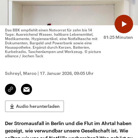
Das BBK empfiehlt einen Notvorrat für zehn bis 14
Tage: Ausreichend Wasser, haltbare Lebensmittel,
81:25 Minuten
Medikamente, Hygieneartikel, eine Notfalltasche mit
Dokumenten, Bargeld und Powerbank sowie eine
Hausapotheke. Ergänzt durch Kerzen, Batterien,
Kurbelradio, Taschenlampen und Werkzeug.
© picture
alliance / Jochen Tack
Schreyl, Marco
|
17. Januar 2026, 09:05 Uhr
Email
Link
kopieren/teilen
Audio herunterladen
Der Stromausfall in Berlin und die Flut im Ahrtal haben
gezeigt, wie verwundbar unsere Gesellschaft ist. Wie
sollten wir uns auf Notfälle vorbereiten? Was gehört zu