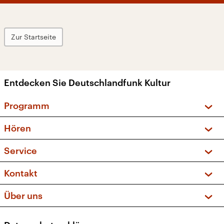
Zur Startseite
Entdecken Sie Deutschlandfunk Kultur
Programm
Vorschau und Rückschau
Hören
Sendungen und Podcasts
Livestream
Service
Musikliste
Frequenzen (UKW + DAB+)
FAQ
Kontakt
Kakadu – Das Kinderprogramm
Apps
Archiv
Hörerservice
Über uns
Newsletter
Social Media
Deutschlandradio
RSS