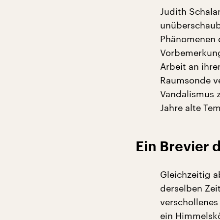
Judith Schalan
unüberschaub
Phänomenen de
Vorbemerkung 
Arbeit an ihr
Raumsonde ver
Vandalismus z
Jahre alte Te
Ein Brevier 
Gleichzeitig 
derselben Zei
verschollenes
ein Himmelskö