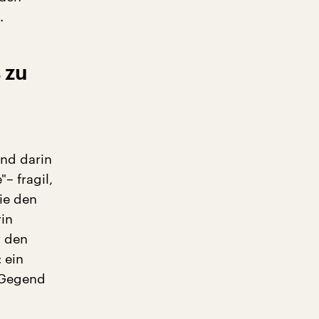
.
 zu
nd darin
– fragil,
ie den
rin
r den
 ein
e Gegend