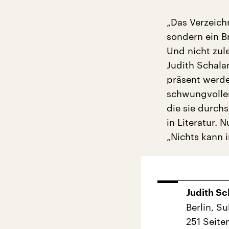
„Das Verzeich
sondern ein B
Und nicht zule
Judith Schala
präsent werde
schwungvollen
die sie durch
in Literatur.
„Nichts kann 
Judith Sc
Berlin, S
251 Seite