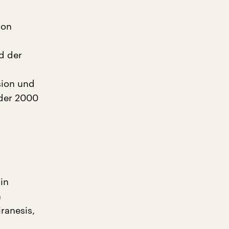
von
d der
sion und
 der 2000
in
n
ranesis,