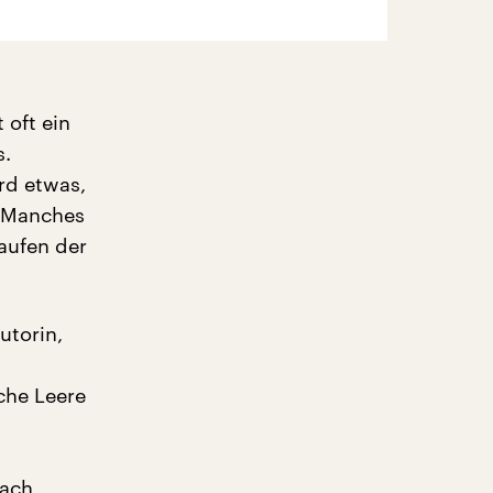
 oft ein
s.
rd etwas,
. Manches
aufen der
utorin,
che Leere
nach