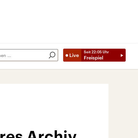
Seit
22:05
Uhr
Live
Freispiel
res Archiv