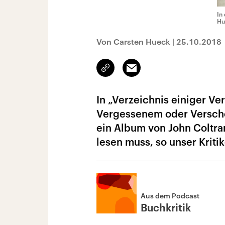
In
Hu
Von Carsten Hueck
|
25.10.2018
Link
Email
kopieren/teilen
In „Verzeichnis einiger Ve
Vergessenem oder Verscho
ein Album von John Coltra
lesen muss, so unser Kritik
Aus dem Podcast
Buchkritik