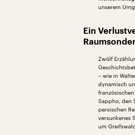
unserem Umga
Ein Verlustv
Raumsonde
Zwölf Erzählu
Geschichtsbe
– wie in Walte
dynamisch und
französischen
Sappho, den 
persischen Re
versunkenes S
um Greifswald