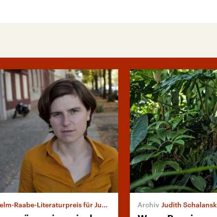
m-Raabe-Literaturpreis für Judith Schalansky
Judith Schalansky: „At