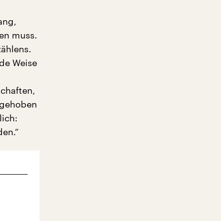
ang,
sen muss.
zählens.
nde Weise
chaften,
ufgehoben
ich:
den.“