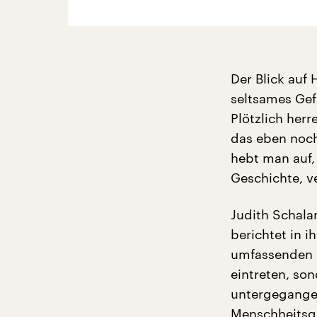
Der Blick auf
seltsames Gef
Plötzlich her
das eben noch
hebt man auf,
Geschichte, v
Judith Schala
berichtet in 
umfassenden M
eintreten, so
untergegangen
Menschheitsge