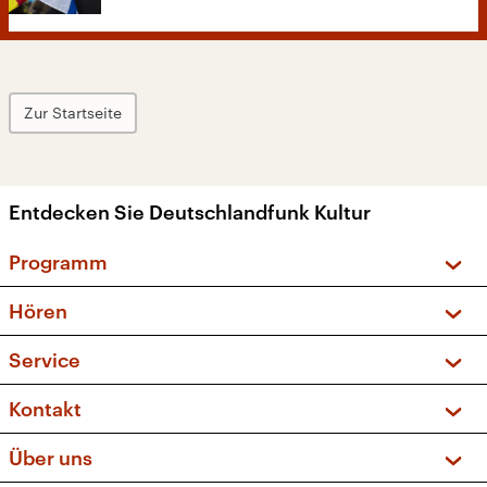
Zur Startseite
Entdecken Sie Deutschlandfunk Kultur
Programm
Vorschau und Rückschau
Hören
Sendungen und Podcasts
Livestream
Service
Musikliste
Frequenzen (UKW + DAB+)
FAQ
Kontakt
Kakadu – Das Kinderprogramm
Apps
Archiv
Hörerservice
Über uns
Newsletter
Social Media