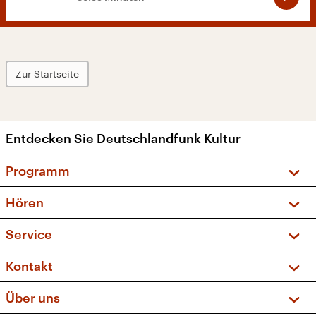
Zur Startseite
Entdecken Sie Deutschlandfunk Kultur
Programm
Vorschau und Rückschau
Hören
Sendungen und Podcasts
Livestream
Service
Musikliste
Frequenzen (UKW + DAB+)
FAQ
Kontakt
Kakadu – Das Kinderprogramm
Apps
Archiv
Hörerservice
Über uns
Newsletter
Social Media