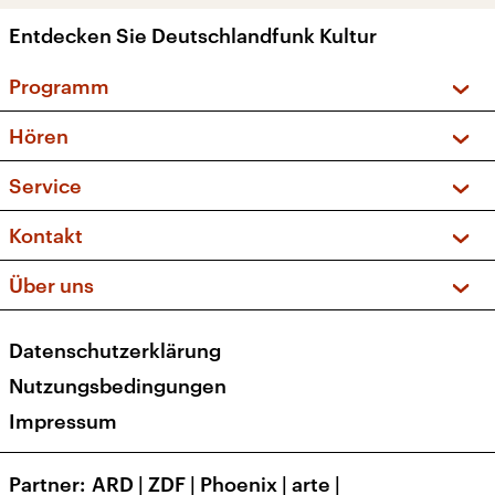
Entdecken Sie Deutschlandfunk Kultur
Programm
Vorschau und Rückschau
Hören
Sendungen und Podcasts
Livestream
Service
Musikliste
Frequenzen (UKW + DAB+)
FAQ
Kontakt
Kakadu – Das Kinderprogramm
Apps
Archiv
Hörerservice
Über uns
Newsletter
Social Media
Deutschlandradio
RSS
Datenschutzerklärung
Presse
Veranstaltungen
Nutzungsbedingungen
Karriere
Impressum
Transparenz
Korrekturen und Richtigstellungen
Partner
ARD
|
ZDF
|
Phoenix
|
arte
|