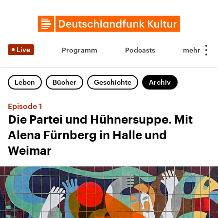
Live
Programm
Podcasts
Leben
Bücher
Geschichte
Archiv
Episode 1
Die Partei und Hühnersuppe. Mit
Alena Fürnberg in Halle und
Weimar