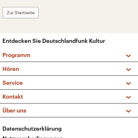
Zur Startseite
Entdecken Sie Deutschlandfunk Kultur
Programm
Vorschau und Rückschau
Hören
Sendungen und Podcasts
Livestream
Service
Musikliste
Frequenzen (UKW + DAB+)
FAQ
Kontakt
Kakadu – Das Kinderprogramm
Apps
Archiv
Hörerservice
Über uns
Newsletter
Social Media
Deutschlandradio
RSS
Datenschutzerklärung
Presse
Veranstaltungen