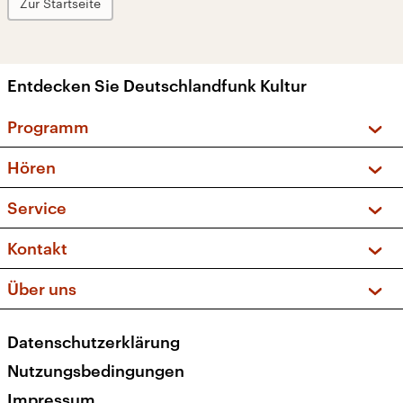
Zur Startseite
Entdecken Sie Deutschlandfunk Kultur
Programm
Vorschau und Rückschau
Hören
Sendungen und Podcasts
Livestream
Service
Musikliste
Frequenzen (UKW + DAB+)
FAQ
Kontakt
Kakadu – Das Kinderprogramm
Apps
Archiv
Hörerservice
Über uns
Newsletter
Social Media
Deutschlandradio
RSS
Datenschutzerklärung
Presse
Veranstaltungen
Nutzungsbedingungen
Karriere
Impressum