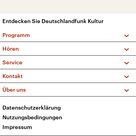
Entdecken Sie Deutschlandfunk Kultur
Programm
Vorschau und Rückschau
Hören
Sendungen und Podcasts
Livestream
Service
Musikliste
Frequenzen (UKW + DAB+)
FAQ
Kontakt
Kakadu – Das Kinderprogramm
Apps
Archiv
Hörerservice
Über uns
Newsletter
Social Media
Deutschlandradio
RSS
Datenschutzerklärung
Presse
Veranstaltungen
Nutzungsbedingungen
Karriere
Impressum
Transparenz