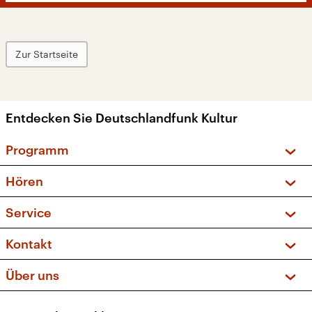
Zur Startseite
Entdecken Sie Deutschlandfunk Kultur
Programm
Vorschau und Rückschau
Hören
Sendungen und Podcasts
Livestream
Service
Musikliste
Frequenzen (UKW + DAB+)
FAQ
Kontakt
Kakadu – Das Kinderprogramm
Apps
Archiv
Hörerservice
Über uns
Newsletter
Social Media
Deutschlandradio
RSS