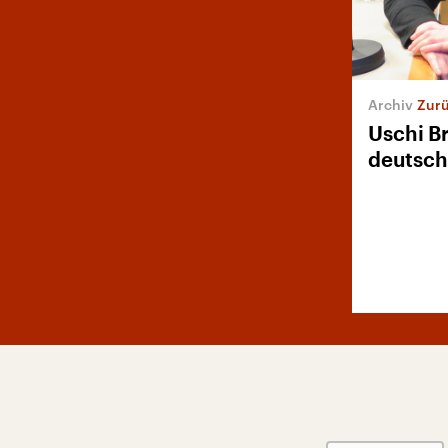
Zurü
Uschi Br
deutsch