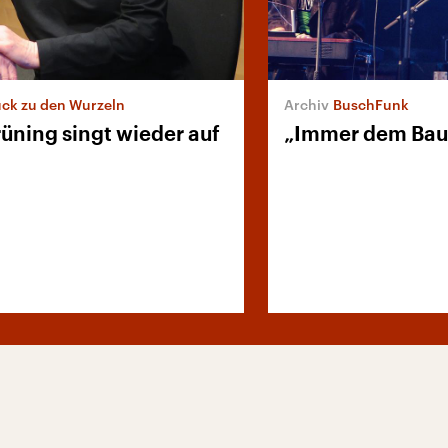
ck zu den Wurzeln
BuschFunk
üning singt wieder auf
„Immer dem Bauc