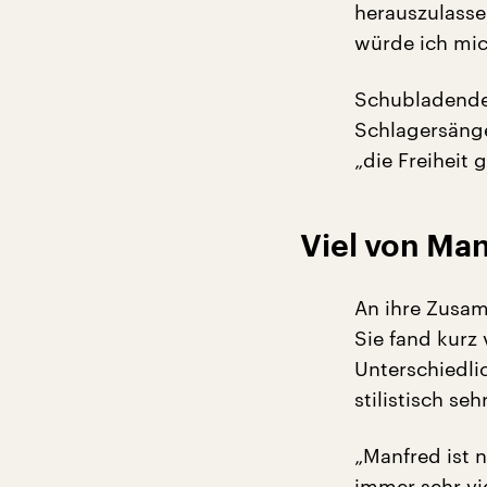
herauszulasse
würde ich mic
Schubladenden
Schlagersänge
„die Freiheit 
Viel von Man
An ihre Zusam
Sie fand kurz 
Unterschiedlic
stilistisch se
„Manfred ist n
immer sehr v