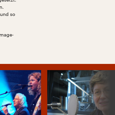
n.
 und so
mmage-