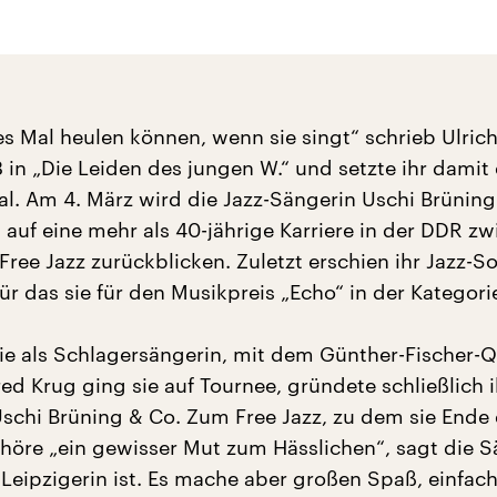
es Mal heulen können, wenn sie singt“ schrieb Ulric
 in „Die Leiden des jungen W.“ und setzte ihr damit 
l. Am 4. März wird die Jazz-Sängerin Uschi Brüning
 auf eine mehr als 40-jährige Karriere in der DDR z
Free Jazz zurückblicken. Zuletzt erschien ihr Jazz-
für das sie für den Musikpreis „Echo“ in der Kategori
 sie als Schlagersängerin, mit dem Günther-Fischer-Q
ed Krug ging sie auf Tournee, gründete schließlich i
schi Brüning & Co. Zum Free Jazz, zu dem sie Ende 
ehöre „ein gewisser Mut zum Hässlichen“, sagt die S
 Leipzigerin ist. Es mache aber großen Spaß, einfac