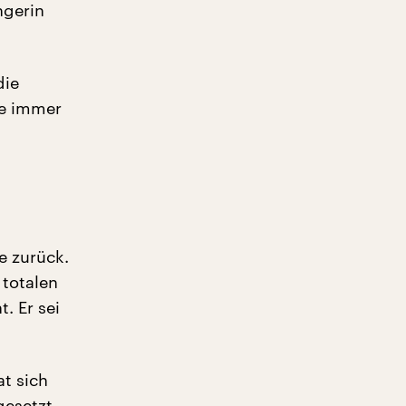
ngerin
die
ie immer
e zurück.
 totalen
. Er sei
at sich
esetzt.