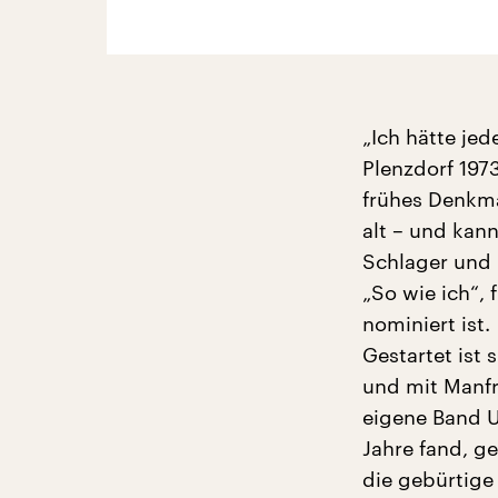
„Ich hätte jed
Plenzdorf 1973
frühes Denkma
alt – und kann
Schlager und 
„So wie ich“, 
nominiert ist.
Gestartet ist
und mit Manfr
eigene Band U
Jahre fand, g
die gebürtige