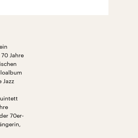
h
ein
 70 Jahre
wischen
Soloalbum
e Jazz
uintett
hre
der 70er-
ängerin,
h