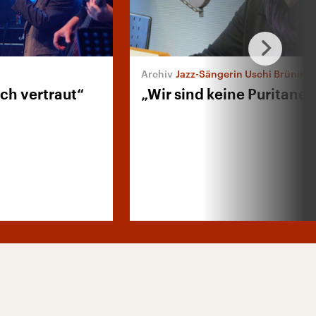
Jazz-Sängerin Uschi Brüning
h vertraut“
„Wir sind keine Puritaner