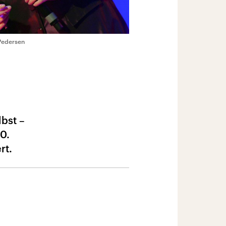
 Pedersen
lbst –
0.
rt.