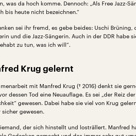
n, was da hoch komme. Dennoch: „Als Free Jazz-Sä
h bis heute nicht bezeichnen.“
ken sei ihr fremd, es gebe beides: Uschi Brüning, 
rin und die Jazz-Sängerin. Auch in der DDR habe s
gehabt zu tun, was ich will“.
fred Krug gelernt
menarbeit mit Manfred Krug († 2016) denkt sie gern
vor dessen Tod eine Neuauflage. Es sei „der Reiz der
hkeit“ gewesen. Dabei habe sie viel von Krug gelernt
hr sicher gewesen.
iemand, der sich hinstellt und losträllert. Manfred h
iele Gedanken gemacht und das immer sehr gut umg