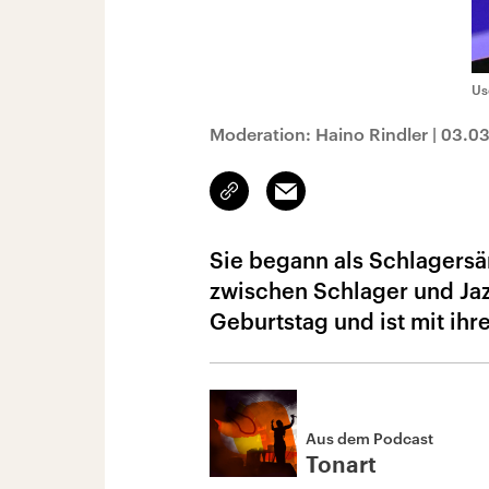
Us
Moderation: Haino Rindler
|
03.0
Link
Email
kopieren/teilen
Sie begann als Schlagersän
zwischen Schlager und Jazz
Geburtstag und ist mit ihr
Aus dem Podcast
Tonart