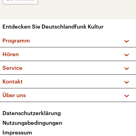
Entdecken Sie Deutschlandfunk Kultur
Programm
Vorschau und Rückschau
Hören
Sendungen und Podcasts
Livestream
Service
Musikliste
Frequenzen (UKW + DAB+)
FAQ
Kontakt
Kakadu – Das Kinderprogramm
Apps
Archiv
Hörerservice
Über uns
Newsletter
Social Media
Deutschlandradio
RSS
Datenschutzerklärung
Presse
Veranstaltungen
Nutzungsbedingungen
Karriere
Impressum
Transparenz