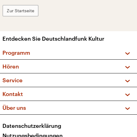
Zur Startseite
Entdecken Sie Deutschlandfunk Kultur
Programm
Vorschau und Rückschau
Hören
Sendungen und Podcasts
Livestream
Service
Musikliste
Frequenzen (UKW + DAB+)
FAQ
Kontakt
Kakadu – Das Kinderprogramm
Apps
Archiv
Hörerservice
Über uns
Newsletter
Social Media
Deutschlandradio
RSS
Datenschutzerklärung
Presse
Veranstaltungen
Nutzungsbedingungen