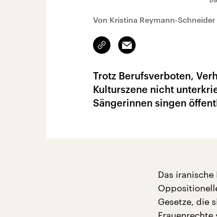
Di
Von Kristina Reymann-Schneider
Link
Email
kopieren/teilen
Trotz Berufsverboten, Ver
Kulturszene nicht unterkri
Sängerinnen singen öffentl
Das iranische
Oppositionell
Gesetze, die 
Frauenrechte 