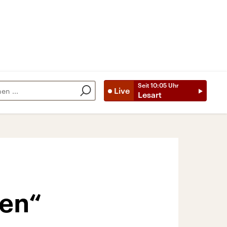
Seit
10:05
Uhr
Live
Lesart
zen“