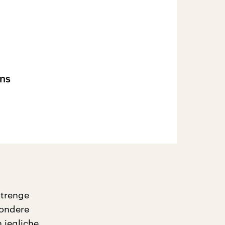
ans
strenge
sondere
 jegliche