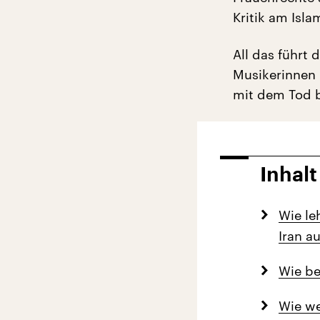
Kritik am Isl
All das führt 
Musikerinnen m
mit dem Tod b
Inhalt
Wie le
Iran au
Wie be
Wie we