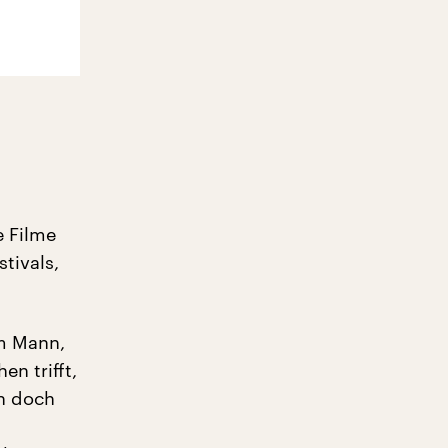
e Filme
tivals,
em Mann,
n trifft,
nn doch