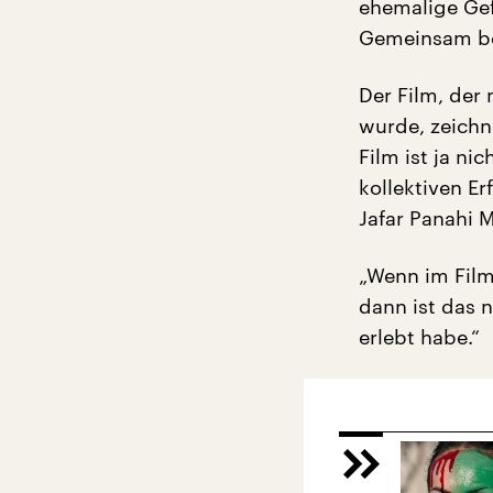
ehemalige Gef
Gemeinsam bera
Der Film, der
wurde, zeichne
Film ist ja ni
kollektiven Er
Jafar Panahi 
„Wenn im Film
dann ist das n
erlebt habe.“