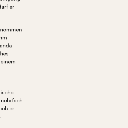
arf er
lgenommen
Ihm
ganda
ches
 einem
tische
 mehrfach
uch er
.