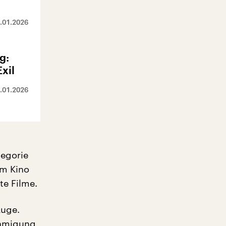
.01.2026
g:
Exil
.01.2026
tegorie
 im Kino
te Filme.
Auge.
ehmigung