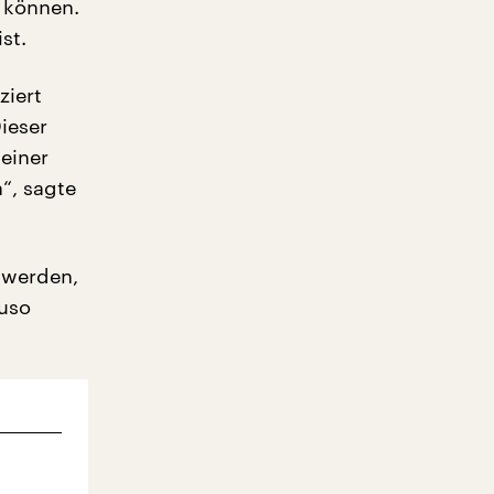
n können.
st.
ziert
Dieser
 einer
n“, sagte
 werden,
auso