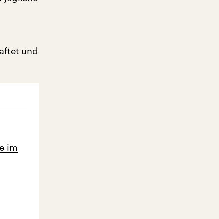
haftet und
e im