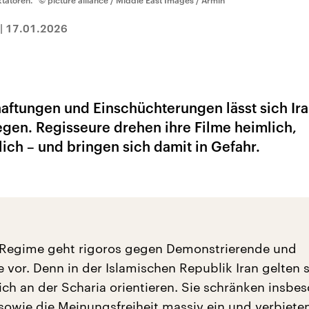
ktatoren.“
© picture alliance / Middle East Images / Armin
|
17.01.2026
haftungen und Einschüchterungen lässt sich Ir
egen. Regisseure drehen ihre Filme heimlich,
ich – und bringen sich damit in Gefahr.
 Regime geht rigoros gegen Demonstrierende und
e vor. Denn in der Islamischen Republik Iran gelten 
sich an der Scharia orientieren. Sie schränken insbe
sowie die Meinungsfreiheit massiv ein und verbieten