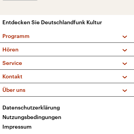
Entdecken Sie Deutschlandfunk Kultur
Programm
Vorschau und Rückschau
Hören
Sendungen und Podcasts
Livestream
Service
Musikliste
Frequenzen (UKW + DAB+)
FAQ
Kontakt
Kakadu – Das Kinderprogramm
Apps
Archiv
Hörerservice
Über uns
Newsletter
Social Media
Deutschlandradio
RSS
Datenschutzerklärung
Presse
Veranstaltungen
Nutzungsbedingungen
Karriere
Impressum
Transparenz