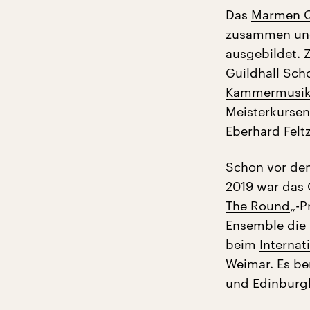
Das
Marmen Q
zusammen und
ausgebildet. Z
Guildhall Sch
Kammermusi
Meisterkursen
Eberhard Feltz
Schon vor de
2019 war das 
The Round
„-P
Ensemble die 
beim
Interna
Weimar. Es be
und Edinburgh