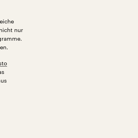
reiche
nicht nur
ogramme.
en.
sto
as
us