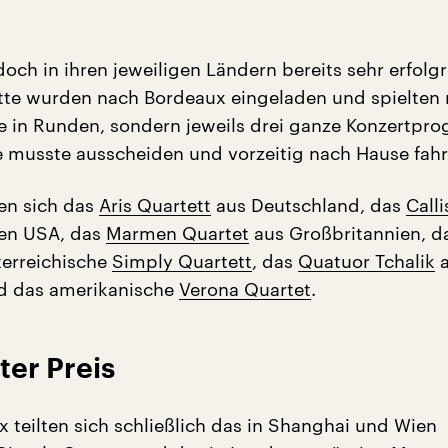
och in ihren jeweiligen Ländern bereits sehr erfolg
tte wurden nach Bordeaux eingeladen und spielten 
e in Runden, sondern jeweils drei ganze Konzertpr
 musste ausscheiden und vorzeitig nach Hause fahr
ten sich das
Aris Quartett
aus Deutschland, das
Calli
en USA, das
Marmen Quartet
aus Großbritannien, d
terreichische
Simply Quartett
, das
Quatuor Tchalik
a
nd das amerikanische
Verona Quartet
.
ter Preis
x teilten sich schließlich das in Shanghai und Wien