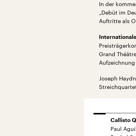
In der kommen
„Debüt im Deu
Auftritte als
Internationa
Preisträgerko
Grand Théâtr
Aufzeichnung
Joseph Haydn
Streichquartet
Callisto 
Paul Aguil