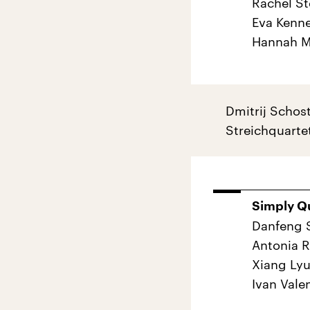
Rachel Ste
Eva Kenne
Hannah Mo
Dmitrij Schos
Streichquartet
Simply Qu
Danfeng S
Antonia R
Xiang Lyu
Ivan Vale