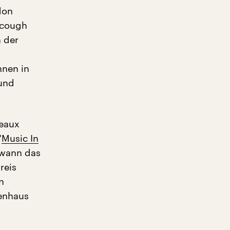
don
scough
n der
nnen in
 und
eaux
"
Music In
ewann das
reis
n
kenhaus