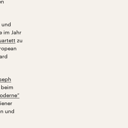
en
n und
e im Jahr
uartett
zu
ropean
ard
oseph
s beim
Moderne“
iener
en und