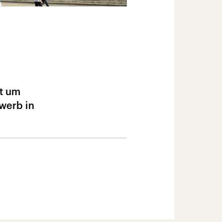
ät um
ewerb in