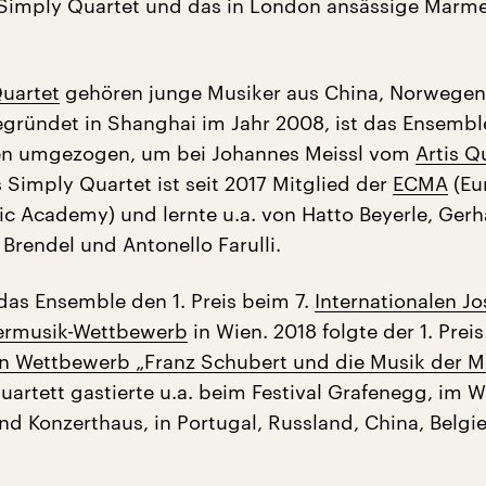
 Simply Quartet und das in London ansässige Marm
uartet
gehören junge Musiker aus China, Norwege
egründet in Shanghai im Jahr 2008, ist das Ensembl
en umgezogen, um bei Johannes Meissl vom
Artis Q
 Simply Quartet ist seit 2017 Mitglied der
ECMA
(Eu
 Academy) und lernte u.a. von Hatto Beyerle, Gerh
 Brendel und Antonello Farulli.
as Ensemble den 1. Preis beim 7.
Internationalen J
rmusik-Wettbewerb
in Wien. 2018 folgte der 1. Prei
en Wettbewerb „Franz Schubert und die Musik der 
uartett gastierte u.a. beim Festival Grafenegg, im W
nd Konzerthaus, in Portugal, Russland, China, Belgi