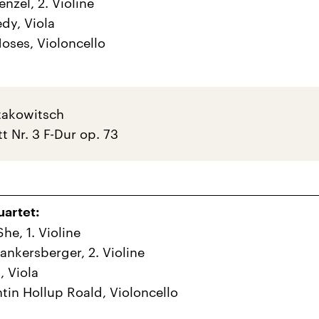
nzel, 2. Violine
dy, Viola
ses, Violoncello
takowitsch
t Nr. 3 F-Dur op. 73
artet:
he, 1. Violine
ankersberger, 2. Violine
, Viola
ntin Hollup Roald, Violoncello