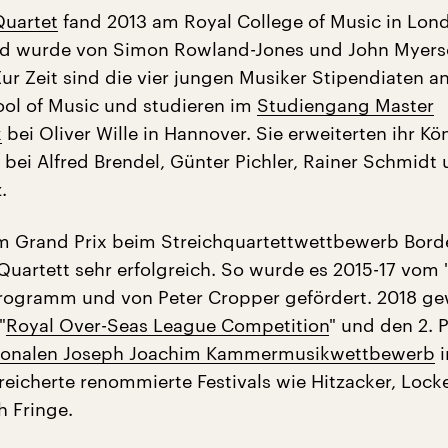
uartet
fand 2013 am Royal College of Music in Lon
 wurde von Simon Rowland-Jones und John Myer
ur Zeit sind die vier jungen Musiker Stipendiaten a
ool of Music und studieren im
Studiengang Master
k
bei Oliver Wille in Hannover. Sie erweiterten ihr Kö
 bei Alfred Brendel, Günter Pichler, Rainer Schmidt
.
m Grand Prix beim Streichquartettwettbewerb Bord
Quartett sehr erfolgreich. So wurde es 2015-17 vom 
rogramm und von Peter Cropper gefördert. 2018 g
"
Royal Over-Seas League Competition
" und den 2. P
tionalen Joseph Joachim Kammermusikwettbewerb
i
reicherte renommierte Festivals wie Hitzacker, Loc
 Fringe.