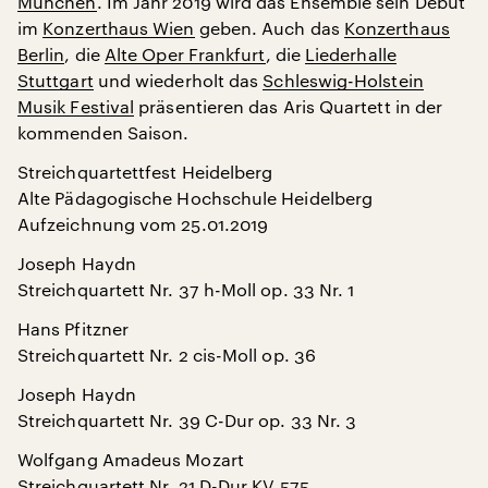
München
. Im Jahr 2019 wird das Ensemble sein Debüt
im
Konzerthaus Wien
geben. Auch das
Konzerthaus
Berlin
, die
Alte Oper Frankfurt
, die
Liederhalle
Stuttgart
und wiederholt das
Schleswig-Holstein
Musik Festival
präsentieren das Aris Quartett in der
kommenden Saison.
Streichquartettfest Heidelberg
Alte Pädagogische Hochschule Heidelberg
Aufzeichnung vom 25.01.2019
Joseph Haydn
Streichquartett Nr. 37 h-Moll op. 33 Nr. 1
Hans Pfitzner
Streichquartett Nr. 2 cis-Moll op. 36
Joseph Haydn
Streichquartett Nr. 39 C-Dur op. 33 Nr. 3
Wolfgang Amadeus Mozart
Streichquartett Nr. 21 D-Dur KV 575