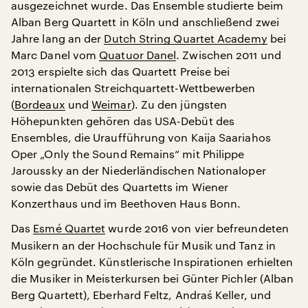
ausgezeichnet wurde. Das Ensemble studierte beim
Alban Berg Quartett in Köln und anschließend zwei
Jahre lang an der
Dutch String Quartet Academy
bei
Marc Danel vom
Quatuor Danel
. Zwischen 2011 und
2013 erspielte sich das Quartett Preise bei
internationalen Streichquartett-Wettbewerben
(
Bordeaux
und
Weimar
). Zu den jüngsten
Höhepunkten gehören das USA-Debüt des
Ensembles, die Uraufführung von Kaija Saariahos
Oper „Only the Sound Remains“ mit Philippe
Jaroussky an der Niederländischen Nationaloper
sowie das Debüt des Quartetts im Wiener
Konzerthaus und im Beethoven Haus Bonn.
Das
Esmé Quartet
wurde 2016 von vier befreundeten
Musikern an der Hochschule für Musik und Tanz in
Köln gegründet. Künstlerische Inspirationen erhielten
die Musiker in Meisterkursen bei Günter Pichler (Alban
Berg Quartett), Eberhard Feltz, Andraś Keller, und