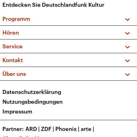
Entdecken Sie Deutschlandfunk Kultur
Programm
Vorschau und Rückschau
Hören
Sendungen und Podcasts
Livestream
Service
Musikliste
Frequenzen (UKW + DAB+)
FAQ
Kontakt
Kakadu – Das Kinderprogramm
Apps
Archiv
Hörerservice
Über uns
Newsletter
Social Media
Deutschlandradio
RSS
Datenschutzerklärung
Presse
Veranstaltungen
Nutzungsbedingungen
Karriere
Impressum
Transparenz
Korrekturen und Richtigstellungen
Partner
ARD
|
ZDF
|
Phoenix
|
arte
|
Barrierefreiheit