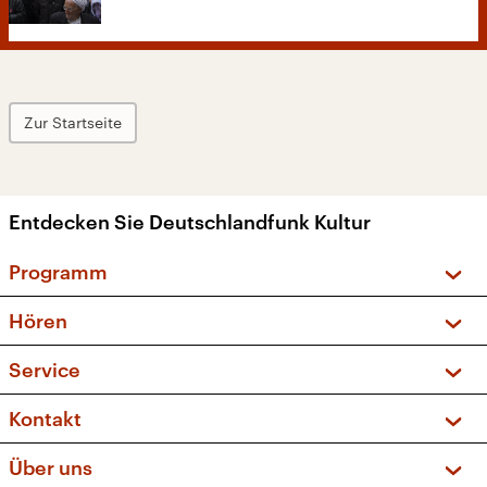
Zur Startseite
Entdecken Sie Deutschlandfunk Kultur
Programm
Vorschau und Rückschau
Hören
Sendungen und Podcasts
Livestream
Service
Musikliste
Frequenzen (UKW + DAB+)
FAQ
Kontakt
Kakadu – Das Kinderprogramm
Apps
Archiv
Hörerservice
Über uns
Newsletter