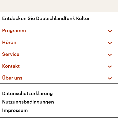
Entdecken Sie Deutschlandfunk Kultur
Programm
Vorschau und Rückschau
Hören
Sendungen und Podcasts
Livestream
Service
Musikliste
Frequenzen (UKW + DAB+)
FAQ
Kontakt
Kakadu – Das Kinderprogramm
Apps
Archiv
Hörerservice
Über uns
Newsletter
Social Media
Deutschlandradio
RSS
Datenschutzerklärung
Presse
Veranstaltungen
Nutzungsbedingungen
Karriere
Impressum
Transparenz