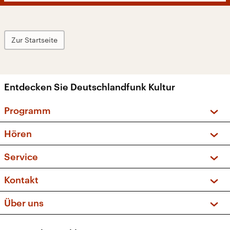
Zur Startseite
Entdecken Sie Deutschlandfunk Kultur
Programm
Vorschau und Rückschau
Hören
Sendungen und Podcasts
Livestream
Service
Musikliste
Frequenzen (UKW + DAB+)
FAQ
Kontakt
Kakadu – Das Kinderprogramm
Apps
Archiv
Hörerservice
Über uns
Newsletter
Social Media
Deutschlandradio
RSS