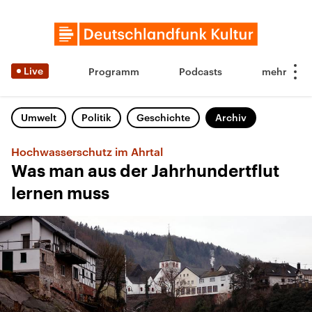
Live
Programm
Podcasts
Umwelt
Politik
Geschichte
Archiv
Hochwasserschutz im Ahrtal
Was man aus der Jahrhundertflut
lernen muss