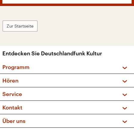
Zur Startseite
Entdecken Sie Deutschlandfunk Kultur
Programm
Vorschau und Rückschau
Hören
Sendungen und Podcasts
Livestream
Service
Musikliste
Frequenzen (UKW + DAB+)
FAQ
Kontakt
Kakadu – Das Kinderprogramm
Apps
Archiv
Hörerservice
Über uns
Newsletter
Social Media
Deutschlandradio
RSS