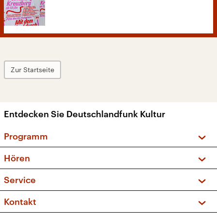
Zur Startseite
Entdecken Sie Deutschlandfunk Kultur
Programm
Vorschau und Rückschau
Hören
Sendungen und Podcasts
Livestream
Service
Musikliste
Frequenzen (UKW + DAB+)
FAQ
Kontakt
Kakadu – Das Kinderprogramm
Apps
Archiv