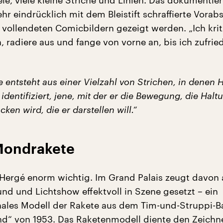
le, viele kleine Striche und Linien. Das dokumentier
hr eindrücklich mit dem Bleistift schraffierte Vorab
u vollendeten Comicbildern gezeigt werden. „Ich krit
, radiere aus und fange von vorne an, bis ich zufrie
ie entsteht aus einer Vielzahl von Strichen, in denen 
e identifiziert, jene, mit der er die Bewegung, die Halt
ken wird, die er darstellen will.“
Mondrakete
 Hergé enorm wichtig. Im Grand Palais zeugt davon 
nd und Lichtshow effektvoll in Szene gesetzt – ein
ales Modell der Rakete aus dem Tim-und-Struppi-
nd“ von 1953. Das Raketenmodell diente den Zeichne