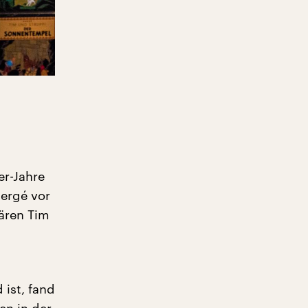
er-Jahre
Hergé vor
dären Tim
 ist, fand