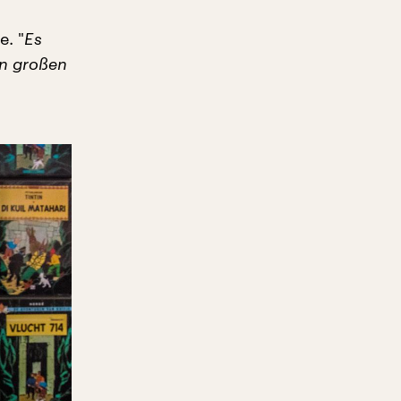
e. "
Es
en großen