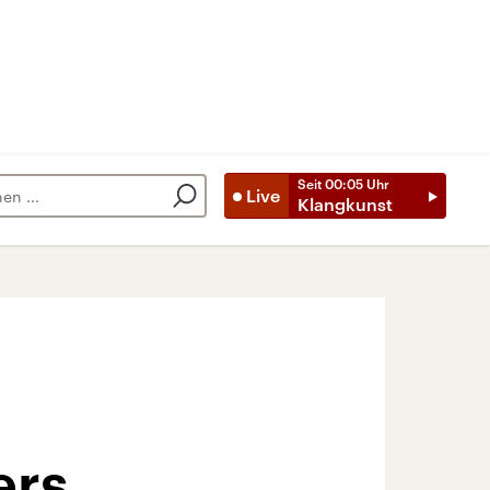
Seit
00:05
Uhr
Live
Klangkunst
ers