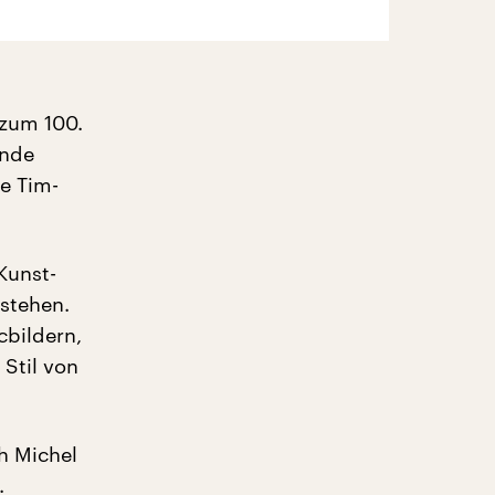
 zum 100.
ende
e Tim-
Kunst-
stehen.
cbildern,
Stil von
h Michel
.