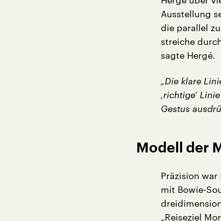
Hergé über vie
Ausstellung se
die parallel z
streiche durch
sagte Hergé.
„Die klare Lin
‚richtige‘ Lini
Gestus ausdrüc
Modell der 
Präzision war
mit Bowie-Sou
dreidimension
„Reiseziel Mo