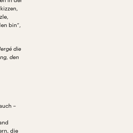
en in der
skizzen,
zle,
den bin“,
Hergé die
ung, den
auch –
Band
rn, die