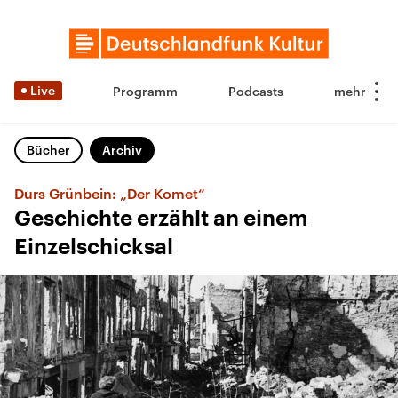
Live
Programm
Podcasts
Bücher
Archiv
Durs Grünbein: „Der Komet“
Geschichte erzählt an einem
Einzelschicksal