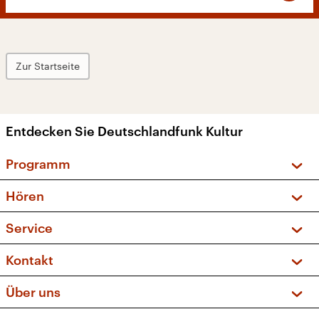
Zur Startseite
Entdecken Sie Deutschlandfunk Kultur
Programm
Vorschau und Rückschau
Hören
Sendungen und Podcasts
Livestream
Service
Musikliste
Frequenzen (UKW + DAB+)
FAQ
Kontakt
Kakadu – Das Kinderprogramm
Apps
Archiv
Hörerservice
Über uns
Newsletter
Social Media
Deutschlandradio