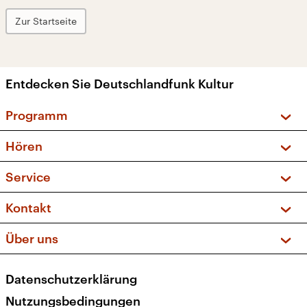
Zur Startseite
Entdecken Sie Deutschlandfunk Kultur
Programm
Vorschau und Rückschau
Hören
Sendungen und Podcasts
Livestream
Service
Musikliste
Frequenzen (UKW + DAB+)
FAQ
Kontakt
Kakadu – Das Kinderprogramm
Apps
Archiv
Hörerservice
Über uns
Newsletter
Social Media
Deutschlandradio
RSS
Datenschutzerklärung
Presse
Veranstaltungen
Nutzungsbedingungen