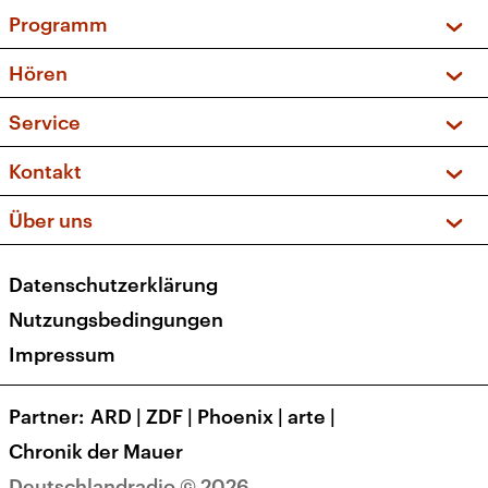
Programm
Vorschau und Rückschau
Hören
Sendungen und Podcasts
Livestream
Service
Musikliste
Frequenzen (UKW + DAB+)
FAQ
Kontakt
Kakadu – Das Kinderprogramm
Apps
Archiv
Hörerservice
Über uns
Newsletter
Social Media
Deutschlandradio
RSS
Datenschutzerklärung
Presse
Veranstaltungen
Nutzungsbedingungen
Karriere
Impressum
Transparenz
Korrekturen und Richtigstellungen
Partner
ARD
|
ZDF
|
Phoenix
|
arte
|
Barrierefreiheit
Chronik der Mauer
Deutschlandradio © 2026