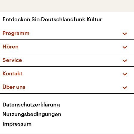
Entdecken Sie Deutschlandfunk Kultur
Programm
Vorschau und Rückschau
Hören
Sendungen und Podcasts
Livestream
Service
Musikliste
Frequenzen (UKW + DAB+)
FAQ
Kontakt
Kakadu – Das Kinderprogramm
Apps
Archiv
Hörerservice
Über uns
Newsletter
Social Media
Deutschlandradio
RSS
Datenschutzerklärung
Presse
Veranstaltungen
Nutzungsbedingungen
Karriere
Impressum
Transparenz