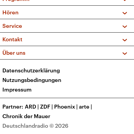
Vorschau und Rückschau
Hören
Sendungen und Podcasts
Livestream
Service
Musikliste
Frequenzen (UKW + DAB+)
FAQ
Kontakt
Kakadu – Das Kinderprogramm
Apps
Archiv
Hörerservice
Über uns
Newsletter
Social Media
Deutschlandradio
RSS
Datenschutzerklärung
Presse
Veranstaltungen
Nutzungsbedingungen
Karriere
Impressum
Transparenz
Korrekturen und Richtigstellungen
Partner
ARD
|
ZDF
|
Phoenix
|
arte
|
Barrierefreiheit
Chronik der Mauer
Deutschlandradio © 2026