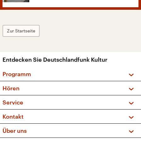
Zur Startseite
Entdecken Sie Deutschlandfunk Kultur
Programm
Vorschau und Rückschau
Hören
Sendungen und Podcasts
Livestream
Service
Musikliste
Frequenzen (UKW + DAB+)
FAQ
Kontakt
Kakadu – Das Kinderprogramm
Apps
Archiv
Hörerservice
Über uns
Newsletter
Social Media