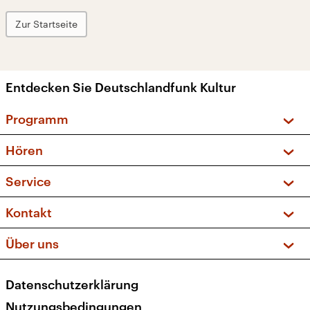
Zur Startseite
Entdecken Sie Deutschlandfunk Kultur
Programm
Vorschau und Rückschau
Hören
Sendungen und Podcasts
Livestream
Service
Musikliste
Frequenzen (UKW + DAB+)
FAQ
Kontakt
Kakadu – Das Kinderprogramm
Apps
Archiv
Hörerservice
Über uns
Newsletter
Social Media
Deutschlandradio
RSS
Datenschutzerklärung
Presse
Veranstaltungen
Nutzungsbedingungen