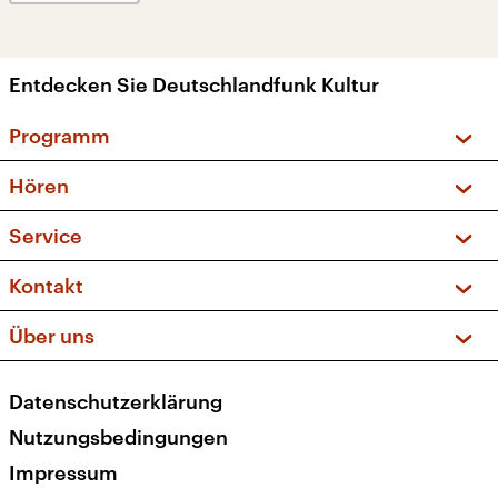
Entdecken Sie Deutschlandfunk Kultur
Programm
Vorschau und Rückschau
Hören
Sendungen und Podcasts
Livestream
Service
Musikliste
Frequenzen (UKW + DAB+)
FAQ
Kontakt
Kakadu – Das Kinderprogramm
Apps
Archiv
Hörerservice
Über uns
Newsletter
Social Media
Deutschlandradio
RSS
Datenschutzerklärung
Presse
Veranstaltungen
Nutzungsbedingungen
Karriere
Impressum
Transparenz