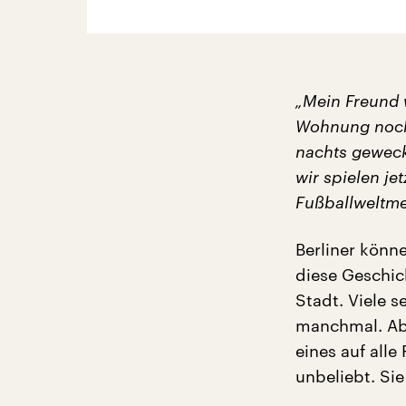
„Mein Freund 
Wohnung noch 
nachts geweck
wir spielen je
Fußballweltmei
Berliner könn
diese Geschic
Stadt. Viele s
manchmal. Abe
eines auf alle 
unbeliebt. Si