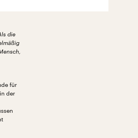
Als die
elmäßig
 Mensch,
nde für
in der
üssen
ht