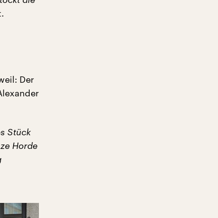
.
eil: Der
 Alexander
es Stück
nze Horde
g