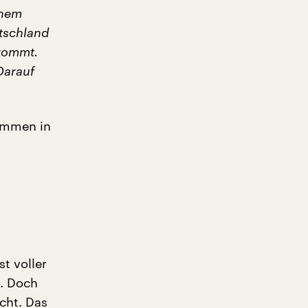
inem
tschland
 kommt.
Darauf
kommen in
t voller
n. Doch
cht. Das