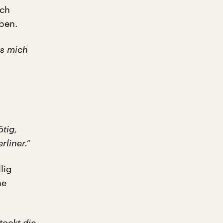
ich
ben.
as mich
tig,
rliner.“
lig
ne
tockt die