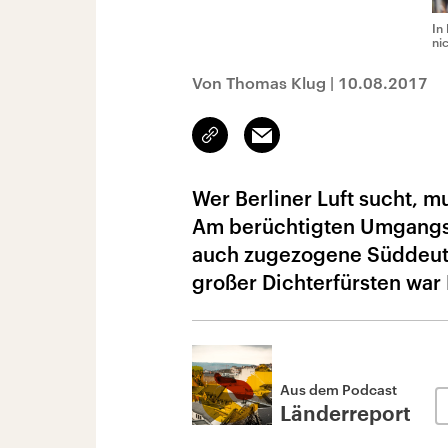
In
ni
Von Thomas Klug
|
10.08.2017
Link
Email
kopieren/teilen
Wer Berliner Luft sucht, 
Am berüchtigten Umgangsto
auch zugezogene Süddeutsc
großer Dichterfürsten war 
Aus dem Podcast
Länderreport