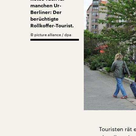
manchen Ur-
Berliner: Der
berüchtigte
Rollkoffer-Tourist.
©
picture alliance / dpa
Touristen rät 