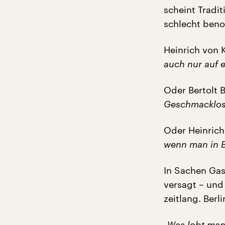
scheint Tradi
schlecht beno
Heinrich von K
auch nur auf 
Oder Bertolt 
Geschmacklosi
Oder Heinrich
wenn man in Be
In Sachen Gast
versagt – und 
zeitlang. Berli
„Was lobt man 