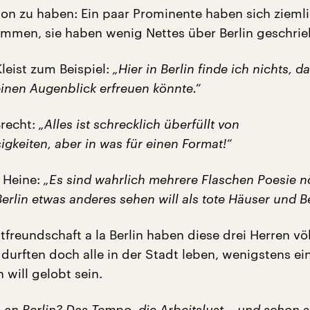
tion zu haben: Ein paar Prominente haben sich zieml
mmen, sie haben wenig Nettes über Berlin geschrie
leist zum Beispiel:
„Hier in Berlin finde ich nichts, d
einen Augenblick erfreuen könnte.“
Brecht:
„Alles ist schrecklich überfüllt von
gkeiten, aber in was für einen Format!“
 Heine:
„Es sind wahrlich mehrere Flaschen Poesie nö
rlin etwas anderes sehen will als tote Häuser und Be
freundschaft a la Berlin haben diese drei Herren völ
durften doch alle in der Stadt leben, wenigstens ei
n will gelobt sein.
an Berlin? Das Tempo, die Arbeitslust – und schon s