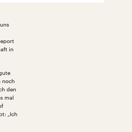
 uns
report
aft in
gute
h noch
uch den
es mal
of
t: „Ich