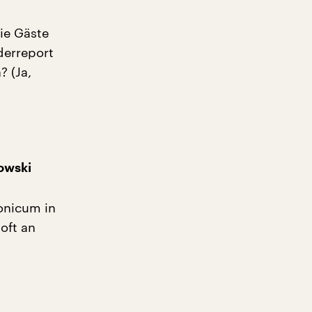
ie Gäste
derreport
? (Ja,
owski
onicum in
oft an