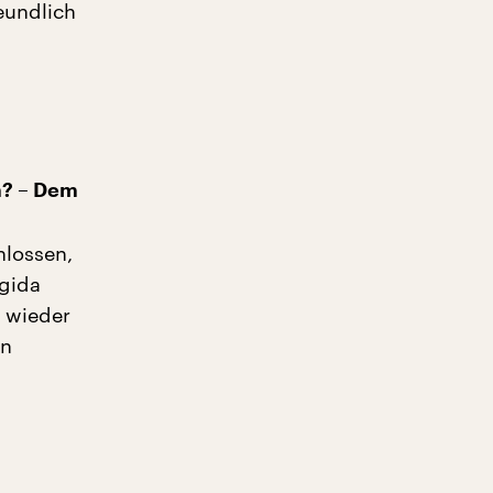
reundlich
m? – Dem
hlossen,
egida
 wieder
en