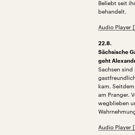
Beliebt seit i
behandelt.
Audio Player
22.8.
Sächsische Ga
geht Alexand
Sachsen sind 
gastfreundlic
kam. Seitdem 
am Pranger. V
wegblieben un
Wahrnehmung 
Audio Player