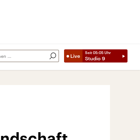
Seit
05:05
Uhr
Live
Studio 9
undschaft