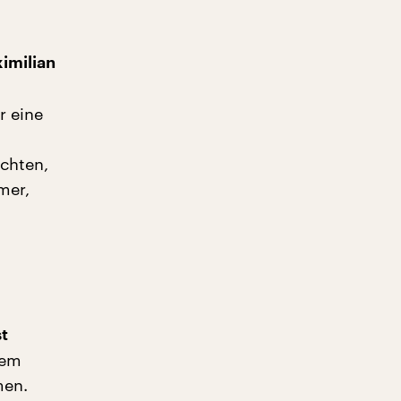
imilian
r eine
echten,
mer,
st
dem
men.