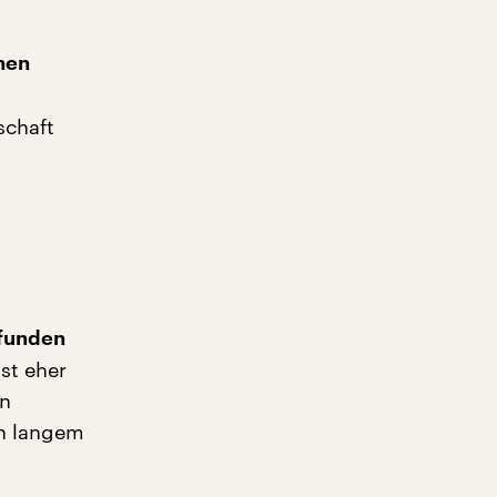
hen
schaft
efunden
st eher
en
ch langem