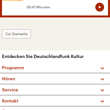
05:47 Minuten
Zur Startseite
Entdecken Sie Deutschlandfunk Kultur
Programm
Vorschau und Rückschau
Hören
Sendungen und Podcasts
Livestream
Service
Musikliste
Frequenzen (UKW + DAB+)
FAQ
Kontakt
Kakadu – Das Kinderprogramm
Apps
Archiv
Hörerservice