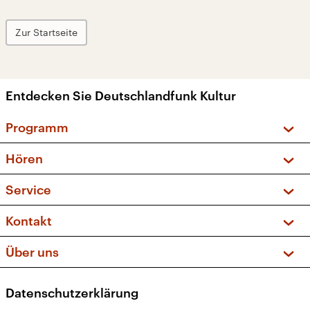
Zur Startseite
Entdecken Sie Deutschlandfunk Kultur
Programm
Vorschau und Rückschau
Hören
Sendungen und Podcasts
Livestream
Service
Musikliste
Frequenzen (UKW + DAB+)
FAQ
Kontakt
Kakadu – Das Kinderprogramm
Apps
Archiv
Hörerservice
Über uns
Newsletter
Social Media
Deutschlandradio
RSS
Datenschutzerklärung
Presse
Veranstaltungen